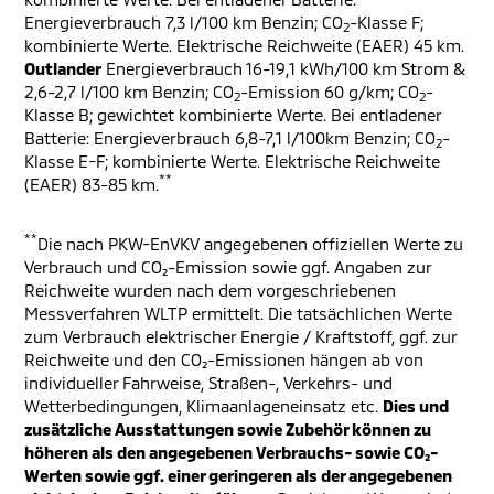
Energieverbrauch 7,3 l/100 km Benzin; CO
-Klasse F;
2
kombinierte Werte. Elektrische Reichweite (EAER) 45 km.
Outlander
Energieverbrauch 16-19,1 kWh/100 km Strom &
2,6-2,7 l/100 km Benzin; CO
-Emission 60 g/km; CO
-
2
2
Klasse B; gewichtet kombinierte Werte. Bei entladener
Batterie: Energieverbrauch 6,8-7,1 l/100km Benzin; CO
-
2
Klasse E-F; kombinierte Werte. Elektrische Reichweite
**
(EAER) 83-85 km.
**
Die nach PKW-EnVKV angegebenen offiziellen Werte zu
Verbrauch und CO₂-Emission sowie ggf. Angaben zur
Reichweite wurden nach dem vorgeschriebenen
Messverfahren WLTP ermittelt. Die tatsächlichen Werte
zum Verbrauch elektrischer Energie / Kraftstoff, ggf. zur
Reichweite und den CO₂-Emissionen hängen ab von
individueller Fahrweise, Straßen-, Verkehrs- und
Wetterbedingungen, Klimaanlageneinsatz etc.
Dies und
zusätzliche Ausstattungen sowie Zubehör können zu
höheren als den angegebenen Verbrauchs- sowie CO₂-
Werten sowie ggf. einer geringeren als der angegebenen