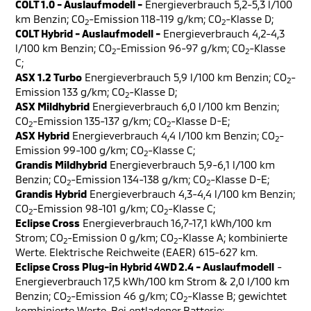
COLT 1.0 - Auslaufmodell -
Energieverbrauch 5,2-5,3 l/100
km Benzin; CO
-Emission 118-119 g/km; CO
-Klasse D;
2
2
COLT Hybrid - Auslaufmodell -
Energieverbrauch 4,2-4,3
l/100 km Benzin; CO
-Emission 96-97 g/km; CO
-Klasse
2
2
C;
ASX 1.2 Turbo
Energieverbrauch 5,9 l/100 km Benzin; CO
-
2
Emission 133 g/km; CO
-Klasse D;
2
ASX Mildhybrid
Energieverbrauch 6,0 l/100 km Benzin;
CO
-Emission 135-137 g/km; CO
-Klasse D-E;
2
2
ASX Hybrid
Energieverbrauch 4,4 l/100 km Benzin; CO
-
2
Emission 99-100 g/km; CO
-Klasse C;
2
Grandis Mildhybrid
Energieverbrauch 5,9-6,1 l/100 km
Benzin; CO
-Emission 134-138 g/km; CO
-Klasse D-E;
2
2
Grandis Hybrid
Energieverbrauch 4,3-4,4 l/100 km Benzin;
CO
-Emission 98-101 g/km; CO
-Klasse C;
2
2
Eclipse Cross
Energieverbrauch 16,7-17,1 kWh/100 km
Strom; CO
-Emission 0 g/km; CO
-Klasse A; kombinierte
2
2
Werte. Elektrische Reichweite (EAER) 615-627 km.
Eclipse Cross Plug-in Hybrid 4WD 2.4 - Auslaufmodell
-
Energieverbrauch 17,5 kWh/100 km Strom & 2,0 l/100 km
Benzin; CO
-Emission 46 g/km; CO
-Klasse B; gewichtet
2
2
kombinierte Werte. Bei entladener Batterie: